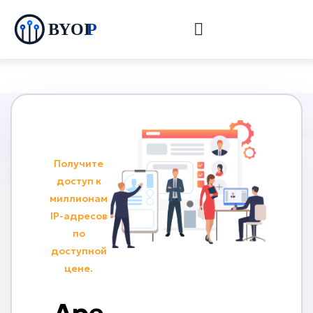
Получите
доступ к
миллионам
IP-адресов
по
доступной
цене.
Аре