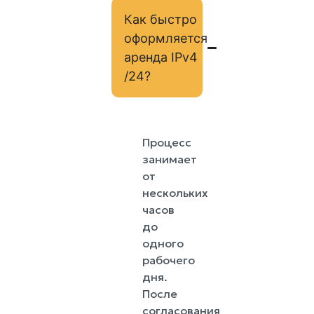
Как быстро
оформляется
аренда IPv4
/24?
Процесс
занимает
от
нескольких
часов
до
одного
рабочего
дня.
После
согласования