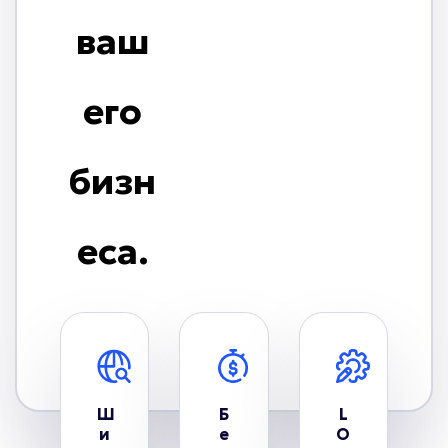
ваш
его
бизн
еса.
Ш
Б
L
и
е
O