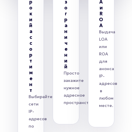
р
з
A
о
о
и
к
г
R
и
р
O
й
а
A
а
н
Выдача
с
и
LOA
с
ч
или
о
е
ROA
р
н
т
и
для
и
й
анонса
м
Просто
IP-
е
закажите
адресов
н
нужное
т
в
адресное
Выбирайте
любом
пространство.
сети
месте.
IP-
адресов
по