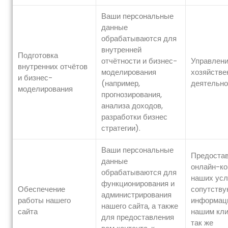
Ваши персональные
данные
обрабатываются для
внутренней
Подготовка
отчётности и бизнес-
Управлен
внутренних отчётов
моделирования
хозяйстве
и бизнес-
(например,
деятельно
моделирования
прогнозирования,
анализа доходов,
разработки бизнес
стратегии).
Ваши персональные
Предоста
данные
онлайн-ко
обрабатываются для
наших усл
функционирования и
Обеспечение
сопутств
администрирования
работы нашего
информац
нашего сайта, а также
сайта
нашим кли
для предоставления
так же