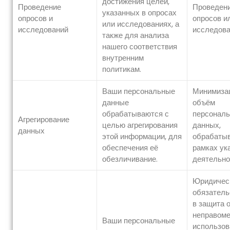
достижения целей,
Проведение
Проведен
указанных в опросах
опросов и
опросов и
или исследованиях, а
исследований
исследов
также для анализа
нашего соответствия
внутренним
политикам.
Ваши персональные
Минимиза
данные
объём
обрабатываются с
персонал
Агрегирование
целью агрегирования
данных,
данных
этой информации, для
обрабаты
обеспечения её
рамках ук
обезличивание.
деятельно
Юридичес
обязатель
в защита 
неправоме
Ваши персональные
использов