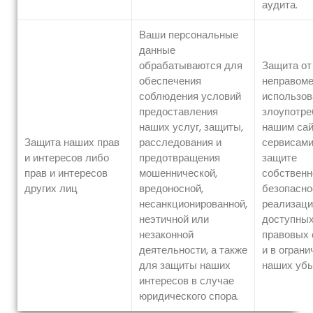
аудита.
Ваши персональные
данные
обрабатываются для
Защита от
обеспечения
неправоме
соблюдения условий
использов
предоставления
злоупотре
наших услуг, защиты,
нашим сай
Защита наших прав
расследования и
сервисами
и интересов либо
предотвращения
защите
прав и интересов
мошеннической,
собственн
других лиц
вредоносной,
безопасно
несанкционированной,
реализаци
неэтичной или
доступных
незаконной
правовых 
деятельности, а также
и в ограни
для защиты наших
наших убы
интересов в случае
юридического спора.