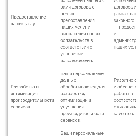
исполнения нашего с
исполнени
вами договора с
договора 
целью
рамках на
Предоставление
предоставления
законного
наших услуг
наших услуг и
— предос
выполнения наших
и
обязательств в
админист
соответствии с
наших усл
условиями
использования.
Ваши персональные
данные
Развитие 
Разработка и
обрабатываются для
и обеспеч
оптимизация
разработки,
работы в
производительности
оптимизации и
соответст
сервисов
улучшения
ожидания
производительности
клиентов.
сервисов.
Ваши персональные