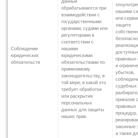
данные
злоупотре
обрабатываются при
нашими с
взаимодействии с
или серви
государственными
защите
органами, судами или
собственн
регуляторами в
безопасно
соответствии с
реализаци
Соблюдение
нашими
доступных
юридических
юридическими
правовых 
обязательств
обязательствами по
и огранич
применимому
убытков,
законодательству, в
соблюден
той мере, в какой это
судебных
требует обработки
разбирате
или раскрытия
приказов 
персональных
правовых
данных для защиты
процедур,
наших прав.
реагирова
законные 
а также д