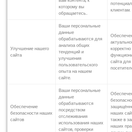
вам контента, к
потенциа
которому вы
клиентам.
обращаетесь..
Ваши персональные
данные
Обеспече
обрабатываются для
актуально
анализа общих
Улучшение нашего
корректно
тенденций и
сайта
функцион
улучшения
сайта для 
пользовательского
посетител
опыта на нашем
сайте.
Ваши персональные
Обеспече
данные
безопасно
обрабатываются
Обеспечение
защищённ
посредством
безопасности наших
наших сай
отслеживания
сайтов
также в з
использования наших
наших пра
сайтов, проверки