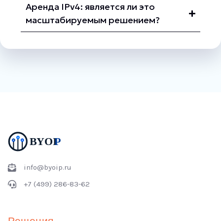
Аренда IPv4: является ли это
масштабируемым решением?
info@byoip.ru
+7 (499) 286-83-62
Решения