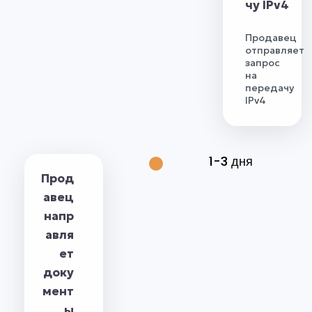
чу IPv4
Продавец
отправляет
запрос
на
передачу
IPv4
1-3 дня
Прод
авец
напр
авля
ет
доку
мент
ы