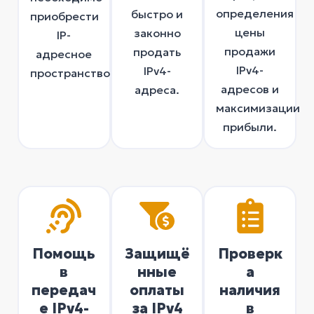
определения
быстро и
приобрести
цены
законно
IP-
продажи
продать
адресное
IPv4-
IPv4-
пространство.
адресов и
адреса.
максимизации
прибыли.
Помощь
Защищё
Проверк
в
нные
а
передач
оплаты
наличия
е IPv4-
за IPv4
в