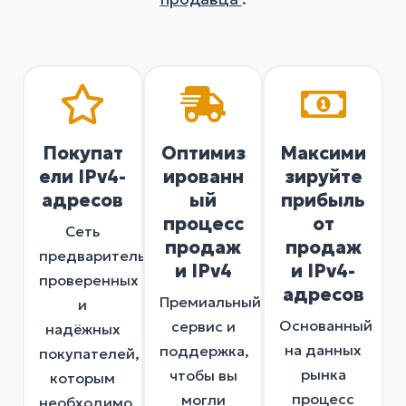
Покупат
Оптимиз
Максими
ели IPv4-
ированн
зируйте
адресов
ый
прибыль
процесс
от
Сеть
продаж
продаж
предварительно
и IPv4
и IPv4-
проверенных
адресов
Премиальный
и
Основанный
сервис и
надёжных
на данных
поддержка,
покупателей,
рынка
чтобы вы
которым
процесс
могли
необходимо