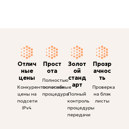
Отлич
Прост
Золот
Прозр
ные
ота
ой
ачнос
цены
станд
ть
Полностью
арт
Конкурентоспособные
понятная
Проверка
цены на
процедура
Полный
на блэк
подсети
контроль
листы
IPv4
процедуры
передачи