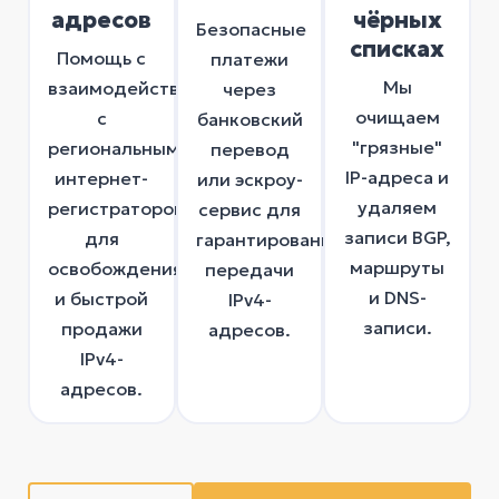
адресов
чёрных
Безопасные
списках
Помощь с
платежи
Мы
взаимодействием
через
очищаем
с
банковский
"грязные"
региональным
перевод
IP-адреса и
интернет-
или эскроу-
удаляем
регистратором
сервис для
записи BGP,
для
гарантированной
маршруты
освобождения
передачи
и DNS-
и быстрой
IPv4-
записи.
продажи
адресов.
IPv4-
адресов.