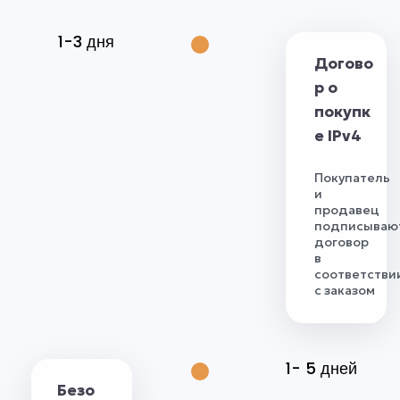
1-3 дня
Догово
р о
покупк
е IPv4
Покупатель
и
продавец
подписываю
договор
в
соответстви
с заказом
1- 5 дней
Безо