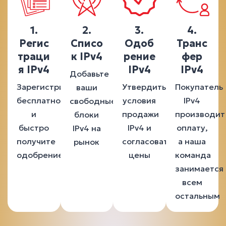
1.
2.
3.
4.
Регис
Списо
Одоб
Транс
траци
к IPv4
рение
фер
я IPv4
IPv4
IPv4
Добавьте
Зарегистрируйтесь
Утвердить
Покупатель
ваши
бесплатно
условия
IPv4
свободные
и
продажи
производит
блоки
быстро
IPv4 и
оплату,
IPv4 на
получите
согласовать
а наша
рынок
одобрение
цены
команда
занимается
всем
остальным